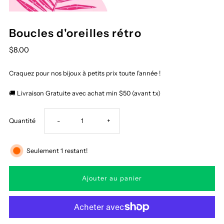
Boucles d'oreilles rétro
$8.00
Craquez pour nos bijoux à petits prix toute l’année !
🚚 Livraison Gratuite avec achat min $50 (avant tx)
Réduire
Augmenter
Quantité
-
+
la
la
Seulement 1 restant!
quantité
quantité
de
de
Boucles
Boucles