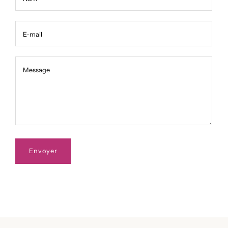
E-mail
Message
Message