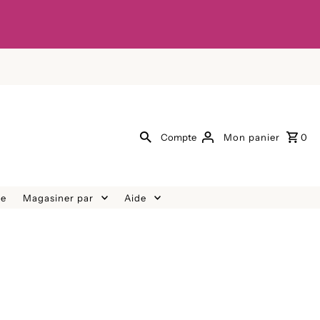
Compte
Mon panier
0
re
Magasiner par
Aide