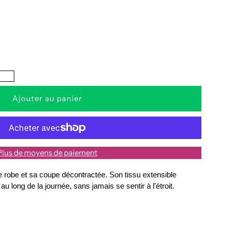
a
uantité
e
?
obe
philiana
Plus de moyens de paiement
e robe et sa coupe décontractée. Son tissu extensible
u long de la journée, sans jamais se sentir à l'étroit.