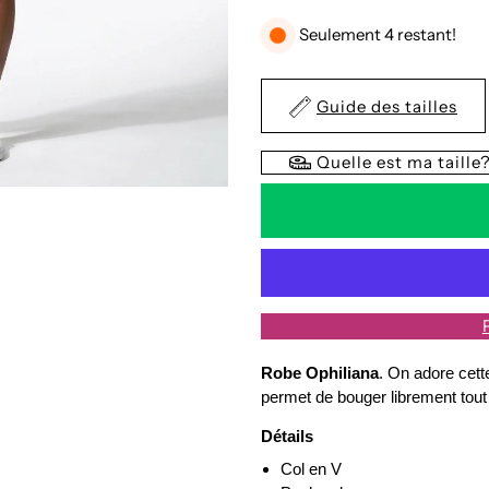
la
l
Seulement 4 restant!
quantité
q
Guide des tailles
de
d
Quelle est ma taille
Robe
R
Ophiliana
O
Robe Ophiliana
. On adore cett
permet de bouger librement tout a
Détails
Col en V