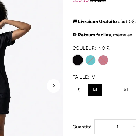
$59.50
$69.99
🚚
Livraison Gratuite
dès 50$ 
🔄 Retours faciles
, même en l
COULEUR:
NOIR
TAILLE:
M
S
M
L
XL
Réduire
A
Quantité
-
+