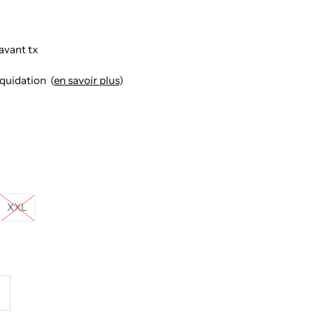
avant tx
iquidation (
en savoir plus
)
XXL
ugmenter