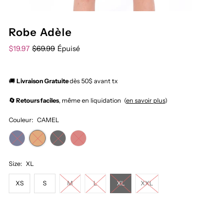
Robe Adèle
$19.97
$69.99
Épuisé
🚚
Livraison Gratuite
dès 50$ avant tx
🔄 Retours faciles
, même en liquidation (
en savoir plus
)
Couleur:
CAMEL
Size:
XL
XS
S
M
L
XL
XXL