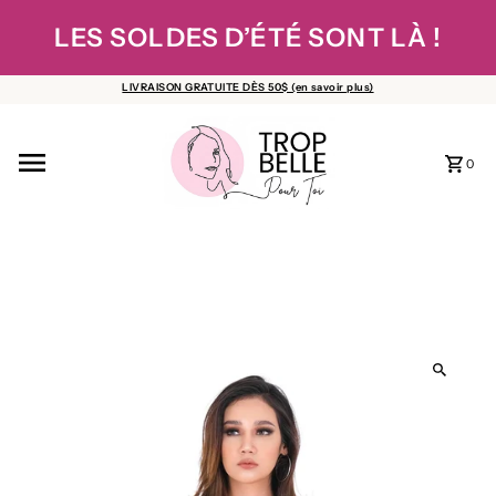
Ignorer et passer au contenu
LES SOLDES D’ÉTÉ SONT LÀ !
LIVRAISON GRATUITE DÈS 50$ (en savoir plus)
0