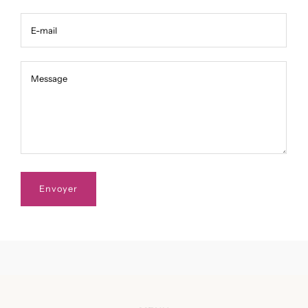
E-mail
Message
Message