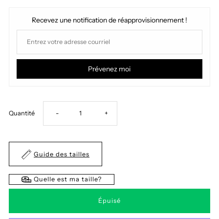
Recevez une notification de réapprovisionnement !
Prévenez moi
Réduire
Augmenter
Quantité
-
+
la
la
Guide des tailles
quantité
quantité
Quelle est ma taille?
de
de
Robe
Robe