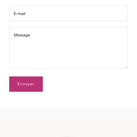
E-mail
Message
Message