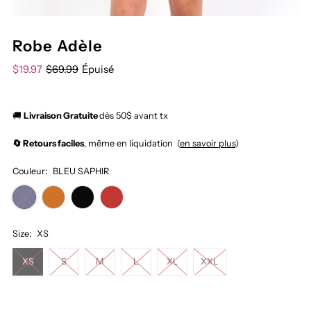
Robe Adèle
$19.97
$69.99
Épuisé
🚚
Livraison Gratuite
dès 50$ avant tx
🔄 Retours faciles
, même en liquidation (
en savoir plus
)
Couleur:
BLEU SAPHIR
Size:
XS
XS
S
M
L
XL
XXL