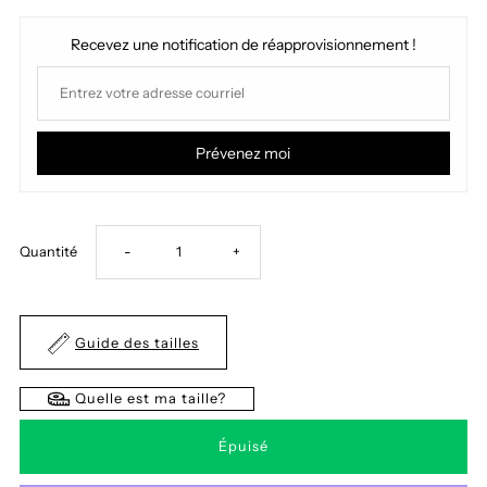
Recevez une notification de réapprovisionnement !
Prévenez moi
Réduire
Augmenter
Quantité
-
+
la
la
Guide des tailles
quantité
quantité
Quelle est ma taille?
de
de
Robe
Robe