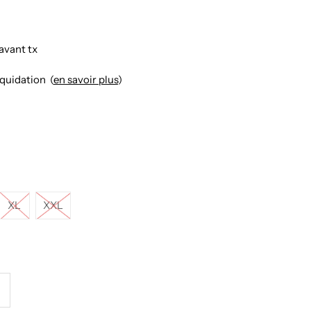
avant tx
iquidation (
en savoir plus
)
XL
XXL
ugmenter