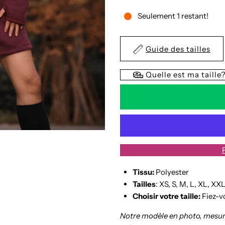
la
l
Seulement 1 restant!
quantité
q
Guide des tailles
de
d
Quelle est ma taille
Robe
R
Marie
M
Tissu:
Polyester
Tailles
: XS, S, M, L, XL, XX
Choisir votre taille:
Fiez-v
Notre modèle en photo, mesure