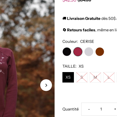
$42.50
$84.99
🚚
Livraison Gratuite
dès 50$ 
🔄 Retours faciles
, même en l
Couleur:
CERISE
TAILLE:
XS
XS
S
M
L
Réduire
A
Quantité
-
+