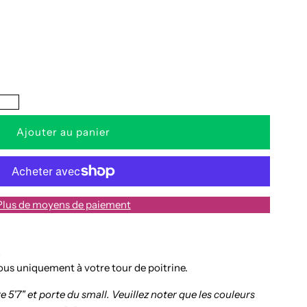
a
uantité
e
?
obe
arie
Plus de moyens de paiement
L
ous uniquement à votre tour de poitrine.
 5'7" et porte du small.
Veuillez noter que les couleurs