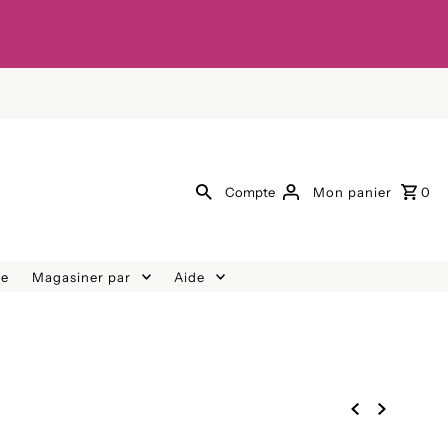
Compte
Mon panier
0
re
Magasiner par
Aide