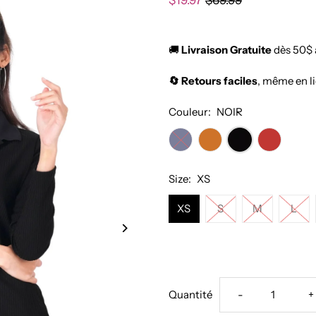
$19.97
$69.99
🚚
Livraison Gratuite
dès 50$ 
🔄 Retours faciles
, même en l
Couleur:
NOIR
Size:
XS
XS
S
M
L
Réduire
A
Quantité
-
+