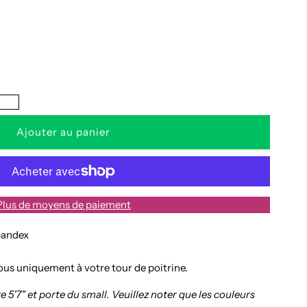
a
uantité
e
?
obe
dèle
Plus de moyens de paiement
spandex
L
ous uniquement à votre tour de poitrine.
 5'7" et porte du small.
Veuillez noter que les couleurs