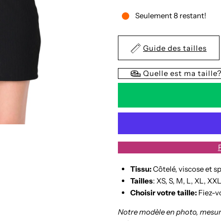
la
l
Seulement 8 restant!
quantité
q
Guide des tailles
de
d
Quelle est ma taille
Robe
R
Adèle
A
Tissu:
Côtelé, viscose et 
Tailles
: XS, S, M, L, XL, XX
Choisir votre taille:
Fiez-v
Notre modèle en photo, mesure