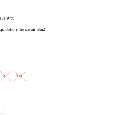
avant tx
iquidation (
en savoir plus
)
XL
XXL
ugmenter