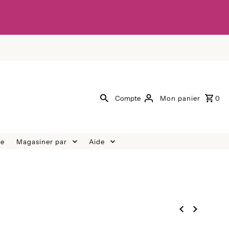
Compte
Mon panier
0
re
Magasiner par
Aide